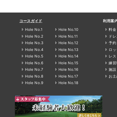
コースガイド
利用案
Hole No.1
Hole No.10
料金
Hole No.2
Hole No.11
ドレ
Hole No.3
Hole No.12
予約
Hole No.4
Hole No.13
ロッ
Hole No.5
Hole No.14
レス
Hole No.6
Hole No.15
練習
Hole No.7
Hole No.16
施設
Hole No.8
Hole No.17
お土
Hole No.9
Hole No.18