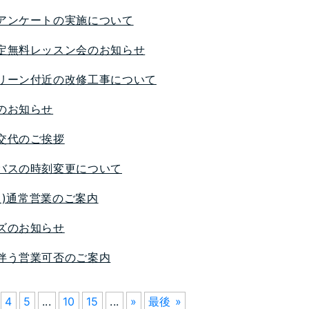
アンケートの実施について
定無料レッスン会のお知らせ
リーン付近の改修工事について
のお知らせ
交代のご挨拶
バスの時刻変更について
(火)通常営業のご案内
ズのお知らせ
伴う営業可否のご案内
4
5
...
10
15
...
»
最後 »