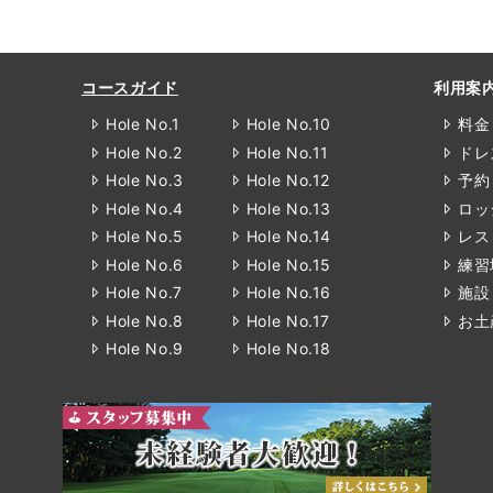
コースガイド
利用案
Hole No.1
Hole No.10
料金
Hole No.2
Hole No.11
ドレ
Hole No.3
Hole No.12
予約
Hole No.4
Hole No.13
ロッ
Hole No.5
Hole No.14
レス
Hole No.6
Hole No.15
練習
Hole No.7
Hole No.16
施設
Hole No.8
Hole No.17
お土
Hole No.9
Hole No.18